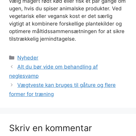
vælg magert rødt kød eller fisk et par gange om
ugen, hvis du spiser animalske produkter. Ved
vegetarisk eller vegansk kost er det særlig
vigtigt at kombinere forskellige plantekilder og
optimere måltidssammensætningen for at sikre
tilstrækkelig jernindtagelse.
Kategorier
Nyheder
Alt du bør vide om behandling af
neglesvamp
Vægtveste kan bruges til gåture og flere
former for træning
Skriv en kommentar