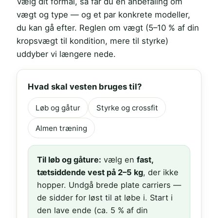
Vælg dit formål, så får du en anbefaling om
vægt og type — og et par konkrete modeller,
du kan gå efter. Reglen om vægt (5–10 % af din
kropsvægt til kondition, mere til styrke)
uddyber vi længere nede.
Hvad skal vesten bruges til?
Løb og gåtur
Styrke og crossfit
Almen træning
Til løb og gåture:
vælg en
fast,
tætsiddende vest på 2–5 kg
, der ikke
hopper. Undgå brede plate carriers —
de sidder for løst til at løbe i. Start i
den lave ende (ca. 5 % af din