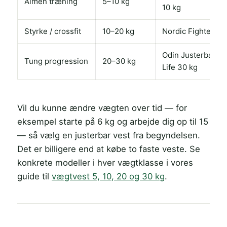
Almen træning
5–10 kg
10 kg
Styrke / crossfit
10–20 kg
Nordic Fighter, T
Odin Justerbar 30
Tung progression
20–30 kg
Life 30 kg
Vil du kunne ændre vægten over tid — for
eksempel starte på 6 kg og arbejde dig op til 15
— så vælg en justerbar vest fra begyndelsen.
Det er billigere end at købe to faste veste. Se
konkrete modeller i hver vægtklasse i vores
guide til
vægtvest 5, 10, 20 og 30 kg
.