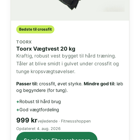
Bedste til crossfit
TOORX
Toorx Vægtvest 20 kg
Kraftig, robust vest bygget til hård træning.
Tåler at blive smidt i gulvet under crossfit og
tunge kropsvægtsøvelser.
Passer til:
crossfit, øvet styrke.
Mindre god til:
løb
og begyndere (for tung).
Robust til hård brug
God vægtfordeling
999 kr
vejledende · Fitnessshoppen
Opdateret
4. aug. 2026