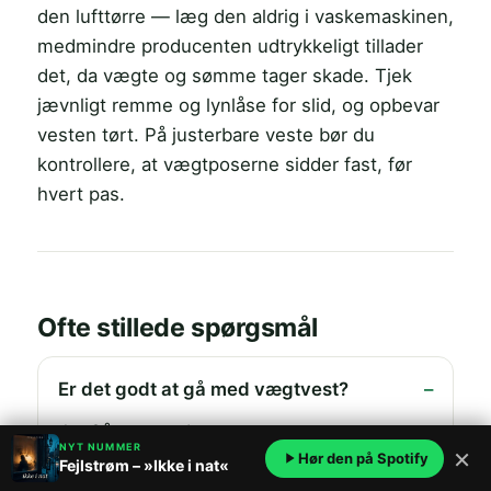
den lufttørre — læg den aldrig i vaskemaskinen,
medmindre producenten udtrykkeligt tillader
det, da vægte og sømme tager skade. Tjek
jævnligt remme og lynlåse for slid, og opbevar
vesten tørt. På justerbare veste bør du
kontrollere, at vægtposerne sidder fast, før
hvert pas.
Ofte stillede spørgsmål
Er det godt at gå med vægtvest?
Ja. Gåture med vægtvest øger
NYT NUMMER
×
Hør den på Spotify
forbrændingen og styrker ben og core,
Fejlstrøm – »Ikke i nat«
uden den belastning som løb giver. Det er