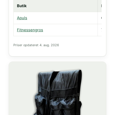
Butik
Pris
Apuls
689 kr
Fitnessengros
700 kr
Priser opdateret
4. aug. 2026