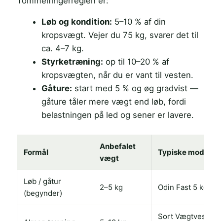
Tommelfingerreglen er:
Løb og kondition:
5–10 % af din
kropsvægt. Vejer du 75 kg, svarer det til
ca. 4–7 kg.
Styrketræning:
op til 10–20 % af
kropsvægten, når du er vant til vesten.
Gåture:
start med 5 % og øg gradvist —
gåture tåler mere vægt end løb, fordi
belastningen på led og sener er lavere.
Anbefalet
Formål
Typiske modeller
vægt
Løb / gåtur
2–5 kg
Odin Fast 5 kg, Ad
(begynder)
Sort Vægtvest 10 