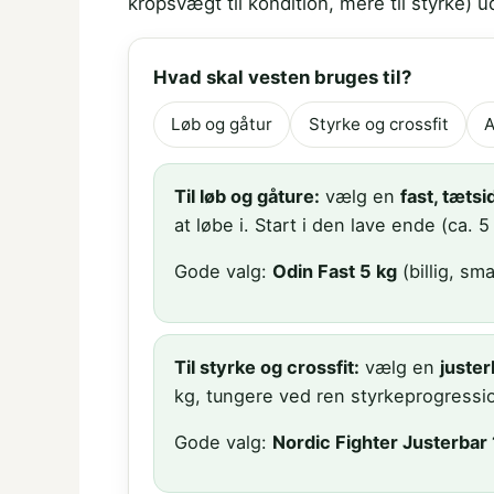
kropsvægt til kondition, mere til styrke) 
Hvad skal vesten bruges til?
Løb og gåtur
Styrke og crossfit
A
Til løb og gåture:
vælg en
fast, tæts
at løbe i. Start i den lave ende (ca
Gode valg:
Odin Fast 5 kg
(billig, sma
Til styrke og crossfit:
vælg en
juster
kg, tungere ved ren styrkeprogress
Gode valg:
Nordic Fighter Justerbar 