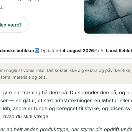
u.
den være?
danske butikker
Opdateret
4. august 2026
✍️ Af
Laust Kehle
 nogle af vores links. Det koster ikke dig ekstra og påvirker ikke
orm, materiale og pris.
at gøre din træning hårdere på. Du spænder den på, og pl
 — en gåtur, et sæt armstrækninger, en løbetur eller et
l løb, andre er tunge og beregnet til styrke, og prisen svi
, hvad du skal vælge.
t er en helt anden produkttype, der styrer din opdrift u