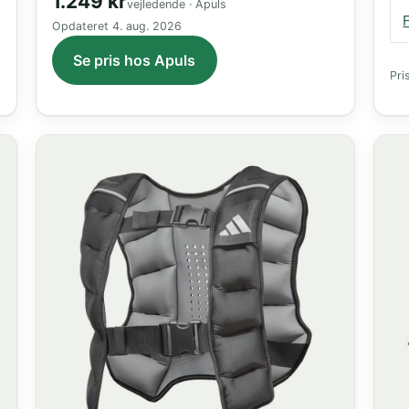
1.249 kr
vejledende · Apuls
Opdateret
4. aug. 2026
Se pris hos Apuls
Pri