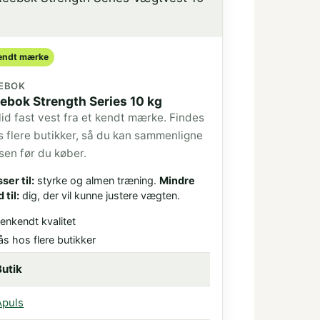
endt mærke
EBOK
ebok Strength Series 10 kg
lid fast vest fra et kendt mærke. Findes
s flere butikker, så du kan sammenligne
isen før du køber.
ser til:
styrke og almen træning.
Mindre
 til:
dig, der vil kunne justere vægten.
enkendt kvalitet
ås hos flere butikker
Butik
Pris
Apuls
689 kr