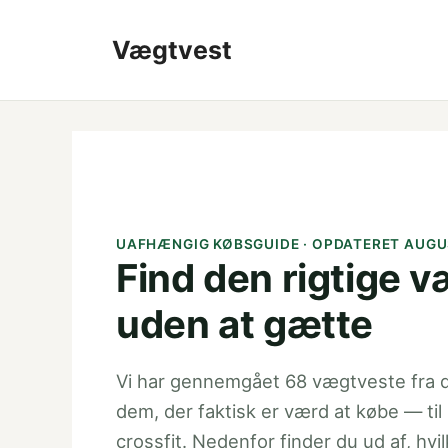
Hop
til
Vægtvest
indhold
UAFHÆNGIG KØBSGUIDE · OPDATERET AUGU
Find den rigtige 
uden at gætte
Vi har gennemgået 68 vægtveste fra d
dem, der faktisk er værd at købe — til 
crossfit. Nedenfor finder du ud af, hv