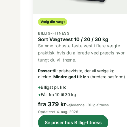
Vælg din vægt
BILLIG-FITNESS
Sort Vægtvest 10 / 20 / 30 kg
Samme robuste faste vest i flere vægte —
praktisk, hvis du allerede ved præcis hvor
tungt du vil træne.
Passer til:
prisbevidste, der vil vælge kg
direkte.
Mindre god til:
løb (bredere pasform).
Billigst pr. kilo
Fås fra 10 til 30 kg
fra
379 kr
vejledende · Billig-fitness
Opdateret
4. aug. 2026
Se priser hos Billig-fitness