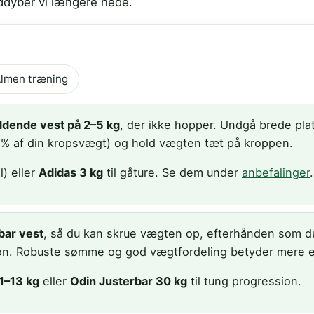
uddyber vi længere nede.
lmen træning
iddende vest på 2–5 kg
, der ikke hopper. Undgå brede plate
. 5 % af din kropsvægt) og hold vægten tæt på kroppen.
l) eller
Adidas 3 kg
til gåture. Se dem under
anbefalinger
.
bar vest
, så du kan skrue vægten op, efterhånden som du
ion. Robuste sømme og god vægtfordeling betyder mere e
1–13 kg
eller
Odin Justerbar 30 kg
til tung progression.