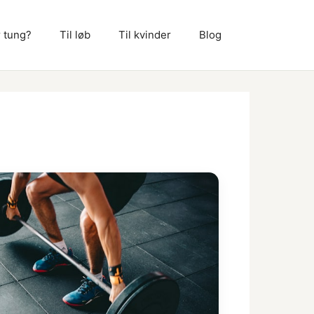
 tung?
Til løb
Til kvinder
Blog