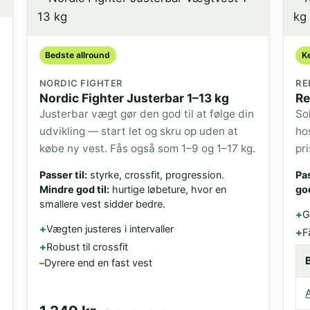
Bedste allround
K
NORDIC FIGHTER
RE
Nordic Fighter Justerbar 1–13 kg
Re
Justerbar vægt gør den god til at følge din
So
udvikling — start let og skru op uden at
ho
købe ny vest. Fås også som 1–9 og 1–17 kg.
pr
Passer til:
styrke, crossfit, progression.
Pas
Mindre god til:
hurtige løbeture, hvor en
god
smallere vest sidder bedre.
G
Vægten justeres i intervaller
F
Robust til crossfit
Dyrere end en fast vest