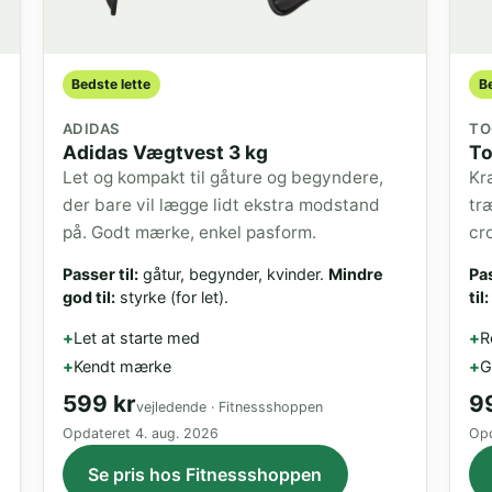
Bedste lette
Be
ADIDAS
TO
Adidas Vægtvest 3 kg
To
Let og kompakt til gåture og begyndere,
Kr
der bare vil lægge lidt ekstra modstand
tr
på. Godt mærke, enkel pasform.
cr
Passer til:
gåtur, begynder, kvinder.
Mindre
Pas
god til:
styrke (for let).
til:
Let at starte med
R
Kendt mærke
G
599 kr
9
vejledende · Fitnessshoppen
Opdateret
4. aug. 2026
Op
Se pris hos Fitnessshoppen