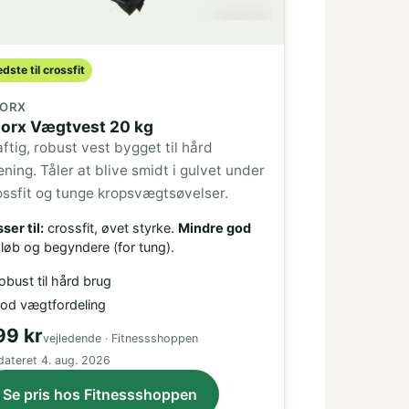
dste til crossfit
ORX
orx Vægtvest 20 kg
aftig, robust vest bygget til hård
æning. Tåler at blive smidt i gulvet under
ossfit og tunge kropsvægtsøvelser.
ser til:
crossfit, øvet styrke.
Mindre god
løb og begyndere (for tung).
obust til hård brug
od vægtfordeling
99 kr
vejledende · Fitnessshoppen
dateret
4. aug. 2026
Se pris hos Fitnessshoppen