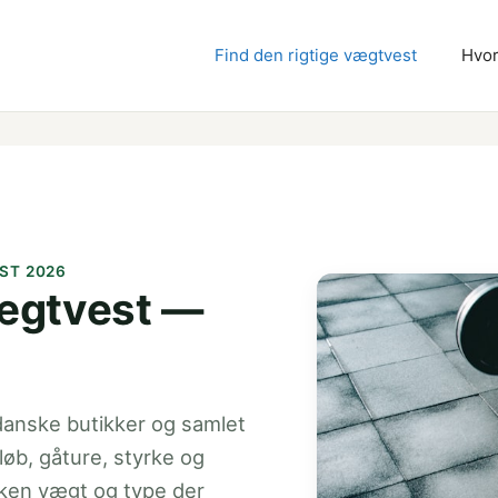
Find den rigtige vægtvest
Hvor
ST 2026
vægtvest —
anske butikker og samlet
løb, gåture, styrke og
ilken vægt og type der